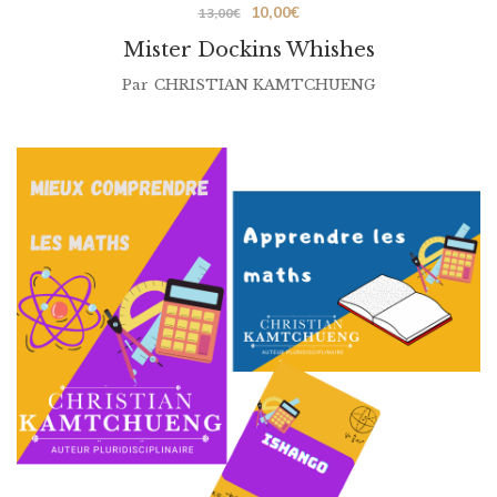
Le
Le
10,00
€
13,00
€
prix
prix
Mister Dockins Whishes
initial
actuel
Par
CHRISTIAN KAMTCHUENG
était :
est :
13,00€.
10,00€.