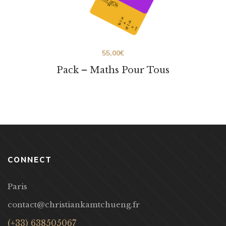
55,00
€
Pack – Maths Pour Tous
CONNECT
Paris
contact@christiankamtchueng.fr
(+33) 638505067