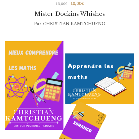
Le
Le
10,00
€
13,00
€
prix
prix
Mister Dockins Whishes
initial
actuel
Par
CHRISTIAN KAMTCHUENG
était :
est :
13,00€.
10,00€.