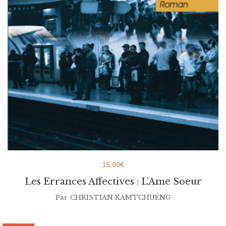
15,00
€
Les Errances Affectives : L’Ame Soeur
Par
CHRISTIAN KAMTCHUENG