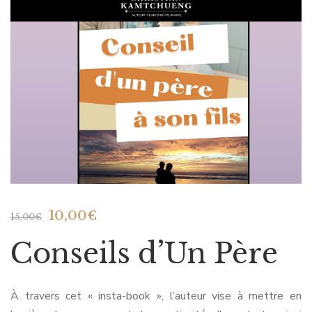
Le
Le
10,00
€
15,00
€
prix
prix
Conseils d’Un Père
initial
actuel
était :
est :
15,00€.
10,00€.
À travers cet « insta-book », l’auteur vise à mettre en